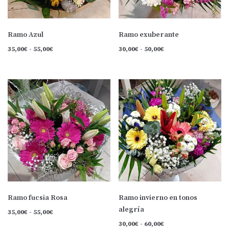
Ramo Azul
Ramo exuberante
35,00
€
-
55,00
€
30,00
€
-
50,00
€
Ramo fucsia Rosa
Ramo invierno en tonos
alegría
35,00
€
-
55,00
€
30,00
€
-
60,00
€